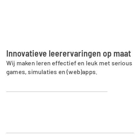
Innovatieve leerervaringen op maat
Wij maken leren effectief en leuk met serious 
games, simulaties en (web)apps.
info@gametailors.com
Schieweg 15-Y30, 
Delft, Nederland
Diensten
Vacatures
Projecten
Team
Blog
Over ons