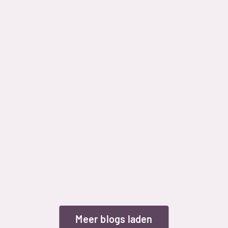
Spontane taalanalyse gekoppeld 
aan Bouke Bouwt
SponTaal en Bouke Bouwt zijn 
gekoppeld: logopedisten krijgen nu 
automatisch behandeladvies na 
taalanalyse. Makkelijker van analyse naar 
actie!
Bowie Derwort
16 sep 2025
Lees verder » 
Meer blogs laden