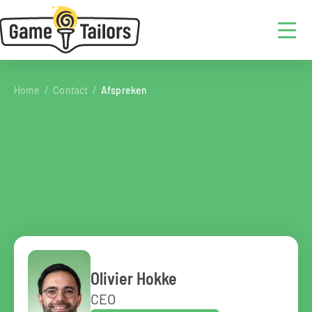
Home
  /  
Contact
  /  
Afspreken
Contact
info@gametailors.com
Schieweg 15Y-30, 2627AN, Delft
Olivier Hokke
CEO