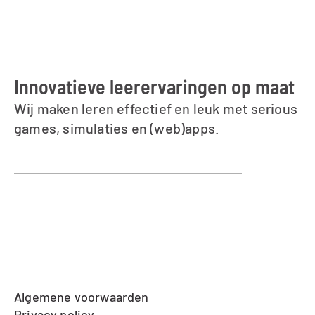
Innovatieve leerervaringen op maat
Wij maken leren effectief en leuk met serious 
games, simulaties en (web)apps.
info@gametailors.com
Schieweg 15-Y30, 
Delft, Nederland
Diensten
Vacatures
Projecten
Team
Blog
Over ons
Referenties
Contact
Algemene voorwaarden
Privacy policy