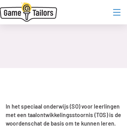
Contact
Home
  /  
Blog
  /  
Woordenschatinterventies met AI voor kinderen met een TOS 
Bowie Derwort
23 maart 2026
In het speciaal onderwijs (SO) voor leerlingen 
met een taalontwikkelingsstoornis (TOS) is de 
woordenschat de basis om te kunnen leren. 