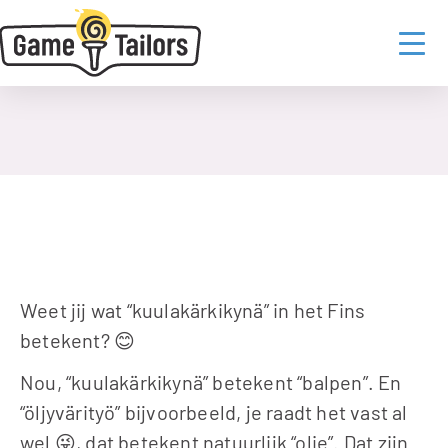
Contact
Home
  /  
Blog
  /  
Leren lezen met Sanajuna
Bowie Derwort
13 juni 2024
Weet jij wat “kuulakärkikynä” in het Fins 
betekent? 😊
Nou, “kuulakärkikynä” betekent “balpen”. En 
“öljyvärityö” bijvoorbeeld, je raadt het vast al 
wel 😜, dat betekent natuurlijk “olie”. Dat zijn 