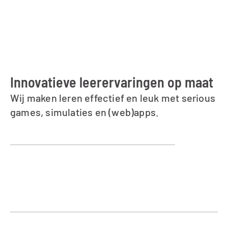
Innovatieve leerervaringen op maat
Wij maken leren effectief en leuk met serious 
games, simulaties en (web)apps.
info@gametailors.com
Schieweg 15-Y30, 
Delft, Nederland
Diensten
Vacatures
Projecten
Team
Blog
Over ons