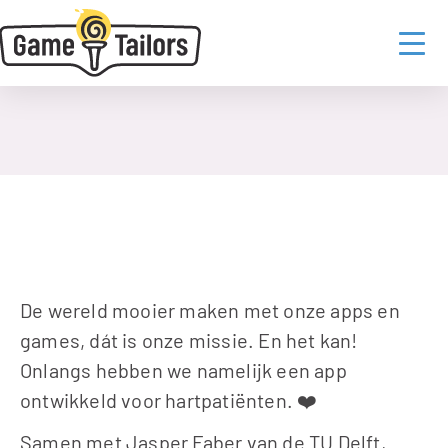
Contact
Home
  /  
Blog
  /  
CapriXpress: Hart voor Revalidatie
Bowie Derwort
12 september 2023
De wereld mooier maken met onze apps en 
games, dát is onze missie. En het kan! 
Onlangs hebben we namelijk een app 
ontwikkeld voor hartpatiënten. ❤️
Samen met Jasper Faber van de TU Delft, 