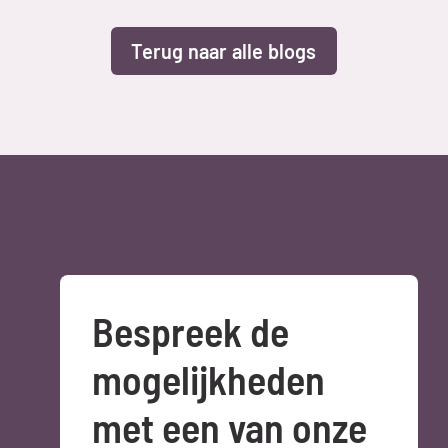
Bowie Derwort
19 mei 2026
Lees verder » 
Terug naar alle blogs
Bespreek de 
mogelijkheden 
met een van onze 